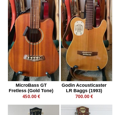
MicroBass GT
Godin Acousticaster
Fretless (Gold Tone)
LR Baggs (1993)
450.00 €
700.00 €