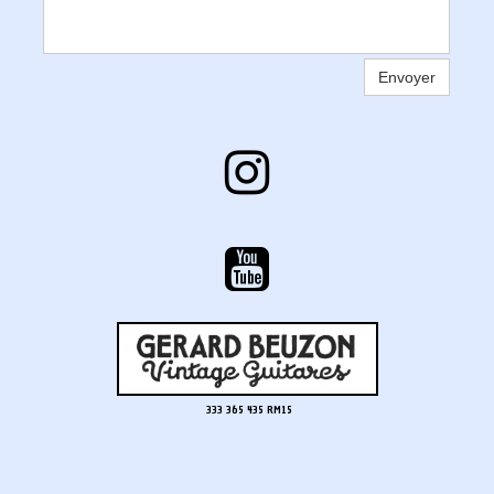
Envoyer


333 365 435 RM15