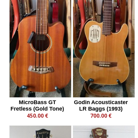
MicroBass GT
Godin Acousticaster
Fretless (Gold Tone)
LR Baggs (1993)
450.00 €
700.00 €