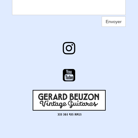
Envoyer


333 365 435 RM15